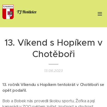
TJ Hostivice
13. Víkend s Hopíkem v
Chotěboři
13.06.2023
13. ročník Víkendu s Hopíkem tentokrát v Chotěboři se
opět podařil.
Bob a Bobek nás provedli školou sportu, Žofka a její
kamarádi v ZOO světem zvířat, zručnost a chytrost