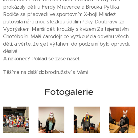
prokázaly děti u Ferdy Mravence a Brouka Pytlíka.
Rodiče se předvedli ve sportovním X-boji. Mládež
putovala náročnou stezkou údolím řeky Doubravy za
Vydrýskem. Menší děti kroužily s kvízem Za tajemstvím
Chotěboře. Malá čarodějnice vyzkoušela odvahu všech
dětí, a věřte, že sjet výtahem do podzemí bylo opravdu
děsivé.
A nakonec? Poklad se zase našel.
Těšíme na další dobrodružství s Vámi.
Fotogalerie