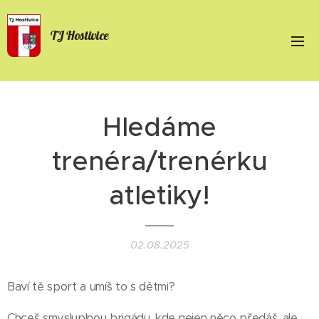
TJ Hostivice
Hledáme
trenéra/trenérku
atletiky!
02.08.2025
Baví tě sport a umíš to s dětmi?
Chceš smysluplnou brigádu, kde nejen něco předáš, ale