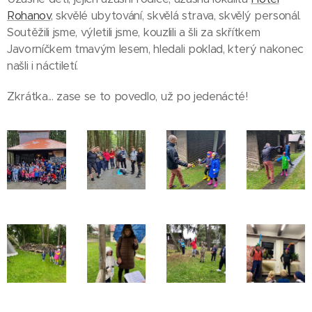
Rohanov
, skvělé ubytování, skvělá strava, skvělý personál.
Soutěžili jsme, výletili jsme, kouzlili a šli za skřítkem
Javorníčkem tmavým lesem, hledali poklad, který nakonec
našli i náctiletí.
Zkrátka... zase se to povedlo, už po jedenácté!