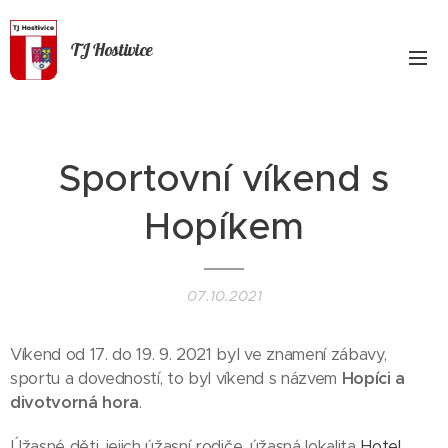
TJ Hostivice
Sportovní víkend s
Hopíkem
07.10.2021
Víkend od 17. do 19. 9. 2021 byl ve znamení zábavy,
sportu a dovedností, to byl víkend s názvem
Hopíci a
divotvorná hora
.
Úžasné děti, jejich úžasní rodiče, úžasná lokalita
Hotel